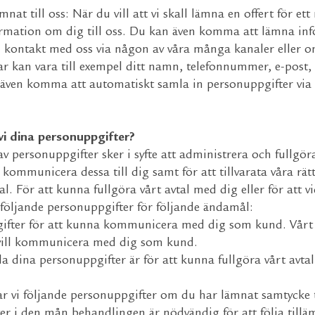
t till oss: När du vill att vi skall lämna en offert för ett 
rmation om dig till oss. Du kan även komma att lämna info
t i kontakt med oss via någon av våra många kanaler eller 
r kan vara till exempel ditt namn, telefonnummer, e-post
 även komma att automatiskt samla in personuppgifter via 
vi dina personuppgifter?
v personuppgifter sker i syfte att administrera och fullg
h kommunicera dessa till dig samt för att tillvarata våra rät
tal. För att kunna fullgöra vårt avtal med dig eller för att 
 följande personuppgifter för följande ändamål:
ifter för att kunna kommunicera med dig som kund. Vårt 
i vill kommunicera med dig som kund.
a dina personuppgifter är för att kunna fullgöra vårt avtal
 vi följande personuppgifter om du har lämnat samtycke ti
er i den mån behandlingen är nödvändig för att följa tilläm