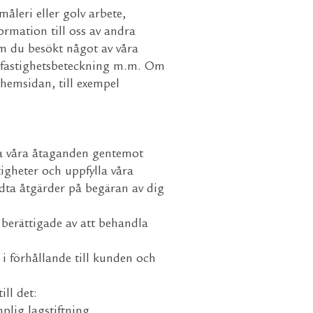
måleri eller golv arbete,
rmation till oss av andra
om du besökt något av våra
, fastighetsbeteckning m.m. Om
hemsidan, till exempel
öra våra åtaganden gentemot
tigheter och uppfylla våra
vidta åtgärder på begäran av dig
berättigade av att behandla
 i förhållande till kunden och
ll det:
plig lagstiftning,