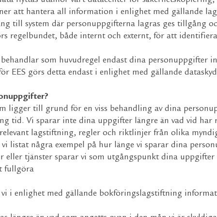
data flyttas utanför vårt datacenter för säkerhetskopiering
oner att hantera all information i enlighet med gällande lag
ng till system där personuppgifterna lagras ges tillgång o
s regelbundet, både internt och externt, för att identifier
 behandlar som huvudregel endast dina personuppgifter ino
r EES görs detta endast i enlighet med gällande dataskydd
sonuppgifter?
 ligger till grund för en viss behandling av dina personu
 tid. Vi sparar inte dina uppgifter längre än vad vid har rä
relevant lagstiftning, regler och riktlinjer från olika myn
i listat några exempel på hur länge vi sparar dina person
 eller tjänster sparar vi som utgångspunkt dina uppgifter
t fullgöra
i i enlighet med gällande bokföringslagstiftning informat