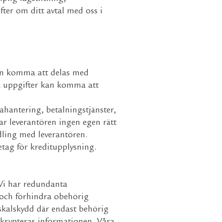
fter om ditt avtal med oss i
an komma att delas med
na uppgifter kan komma att
ahantering, betalningstjänster,
har leverantören ingen egen rätt
dling med leverantören.
tag för kreditupplysning.
 Vi har redundanta
 och förhindra obehörig
e skalskydd där endast behörig