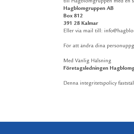
till Hagblomgruppen med en sk
Hagblomgruppen AB
Box 812
391 28 Kalmar
Eller via mail till:
info@hagbl
För att ändra dina personuppgi
Med Vänlig Hälsning
Företagsledningen
Hagblomg
Denna integritetspolicy fasts