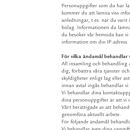
Personuppgifter som du har lämna
kommer du att lämna viss info
anledningar, t.ex. när du vari
bolag. Informationen du lämna
du besöker vår hemsida kan vi
information om din IP-adress.
För vilka ändamål behandlar 
All insamling och behandling a
dig, förbättra våra tjänster oc
skyldigheter enligt lag eller av
innan avtal ingås behandlar vi
Vi behandlar dina kontaktuppg
dina personuppgifter är att v
Vårt berättigade av att behandl
genomföra aktuellt arbete.
För följande ändamål behandlar
Vi behandlar även dina uppgift