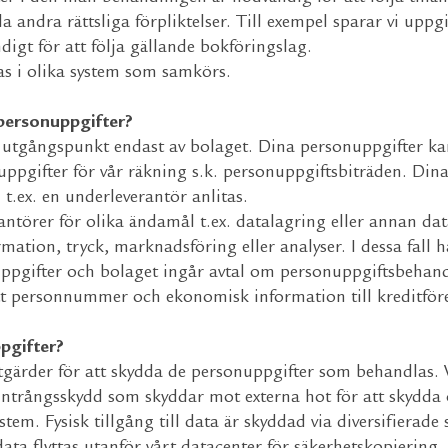
 andra rättsliga förpliktelser. Till exempel sparar vi uppgi
igt för att följa gällande bokföringslag.
s i olika system som samkörs.
a personuppgifter?
 utgångspunkt endast av bolaget. Dina personuppgifter k
ppgifter för vår räkning s.k. personuppgiftsbiträden. Di
 t.ex. en underleverantör anlitas.
antörer för olika ändamål t.ex. datalagring eller annan dat
ormation, tryck, marknadsföring eller analyser. I dessa fall 
uppgifter och bolaget ingår avtal om personuppgiftsbehan
t personnummer och ekonomisk information till kreditföre
pgifter?
såtgärder för att skydda de personuppgifter som behandlas.
intrångsskydd som skyddar mot externa hot för att skydda
ystem. Fysisk tillgång till data är skyddad via diversifierad