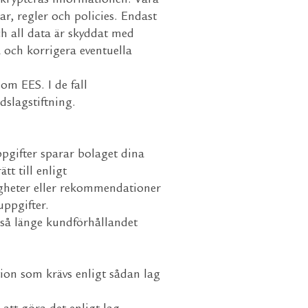
, krypteras informationen. Våra
ar, regler och policies. Endast
ch all data är skyddat med
a och korrigera eventuella
m EES. I de fall
slagstiftning.
ppgifter sparar bolaget dina
tt till enligt
digheter eller rekommendationer
uppgifter.
 så länge kundförhållandet
ion som krävs enligt sådan lag