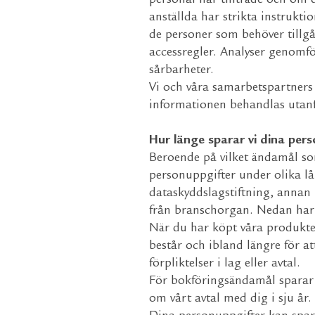
personal har tillträde och om 
anställda har strikta instrukti
de personer som behöver tillgå
accessregler. Analyser genomför
sårbarheter.
Vi och våra samarbetspartners
informationen behandlas utanfö
Hur länge sparar vi dina per
Beroende på vilket ändamål som
personuppgifter under olika lång
dataskyddslagstiftning, annan 
från branschorgan. Nedan har v
När du har köpt våra produkter
består och ibland längre för at
förpliktelser i lag eller avtal.
För bokföringsändamål sparar v
om vårt avtal med dig i sju år.