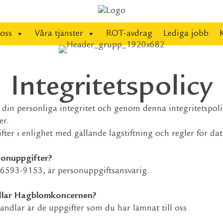
oss
Våra tjänster
ROT-avdrag
Lediga jobb
Integritetspolicy
n personliga integritet och genom denna integritetspolic
er.
ter i enlighet med gällande lagstiftning och regler för da
sonuppgifter?
593-9153, är personuppgiftsansvarig.
ndlar Hagblomkoncernen?
ndlar är de uppgifter som du har lämnat till oss