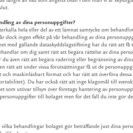
s längre än vad som angetts ovan i den mån vi är skyldiga 
lut.
ndling av dina personuppgifter?
återkalla hela eller del av ett lämnat samtycke om behandli
 får dock ingen effekt på vår behandling av dina personuppg
het med gällande dataskyddslagstiftning har du rätt att få 
ehandlar om dig samt rätt att begära rättelse av dina pers
r du även rätt att begära radering eller begränsning av din
 rätt att under vissa förutsättningar få ut de personuppgi
t och maskinläsbart format och har rätt att överföra dessa 
rtabilitet). Du har också rätt att inge klagomål till svens
t som utövar tillsyn över företags hantering av personuppg
rsonuppgifter till bolaget men för det fall du inte gör det 
vilka behandlingar bolaget gör beträffande just dina per