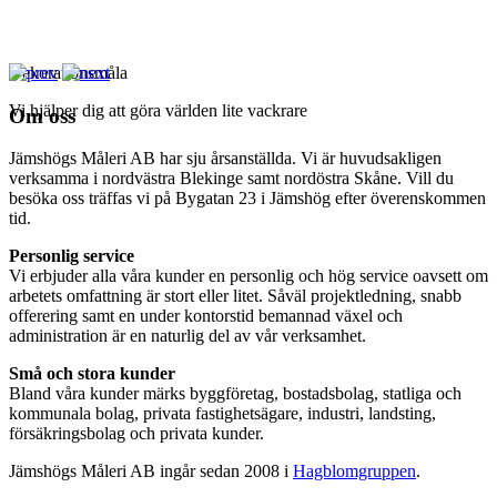
Dekorationsmåla
Vi hjälper dig att göra världen lite vackrare
Om oss
Jämshögs Måleri AB har sju årsanställda. Vi är huvudsakligen
verksamma i nordvästra Blekinge samt nordöstra Skåne. Vill du
besöka oss träffas vi på Bygatan 23 i Jämshög efter överenskommen
tid.
Personlig service
Vi erbjuder alla våra kunder en personlig och hög service oavsett om
arbetets omfattning är stort eller litet. Såväl projektledning, snabb
offerering samt en under kontorstid bemannad växel och
administration är en naturlig del av vår verksamhet.
Små och stora kunder
Bland våra kunder märks byggföretag, bostadsbolag, statliga och
kommunala bolag, privata fastighetsägare, industri, landsting,
försäkringsbolag och privata kunder.
Jämshögs Måleri AB ingår sedan 2008 i
Hagblomgruppen
.