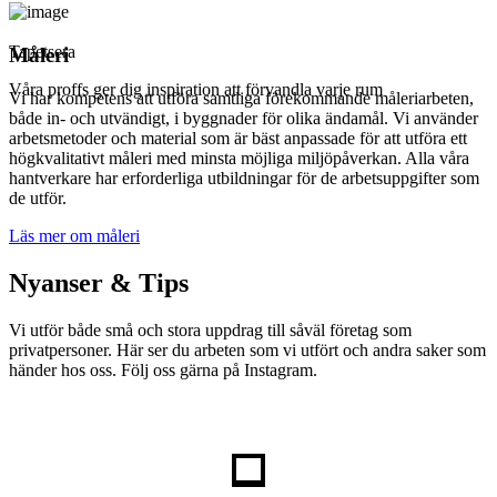
Tapetsera
Måleri
Våra proffs ger dig inspiration att förvandla varje rum
Vi har kompetens att utföra samtliga förekommande måleriarbeten,
både in- och utvändigt, i byggnader för olika ändamål. Vi använder
arbetsmetoder och material som är bäst anpassade för att utföra ett
högkvalitativt måleri med minsta möjliga miljöpåverkan. Alla våra
hantverkare har erforderliga utbildningar för de arbetsuppgifter som
de utför.
Läs mer om måleri
Nyanser & Tips
Vi utför både små och stora uppdrag till såväl företag som
privatpersoner. Här ser du arbeten som vi utfört och andra saker som
händer hos oss. Följ oss gärna på Instagram.