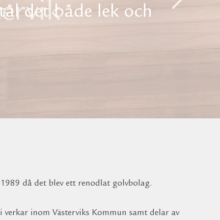
 tål det både lek och
 1989 då det blev ett renodlat golvbolag.
 Vi verkar inom Västerviks Kommun samt delar av