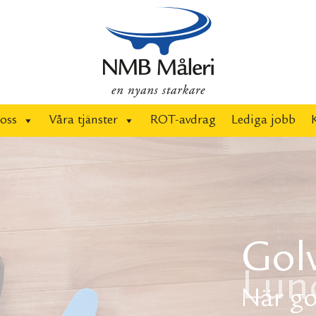
oss
Våra tjänster
ROT-avdrag
Lediga jobb
Gol
När gol