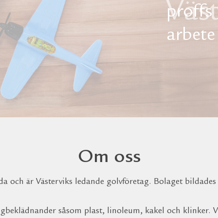
proffs
arbete
Om oss
da och är Västerviks ledande golvföretag. Bolaget bildades
väggbeklädnander såsom plast, linoleum, kakel och klinker.