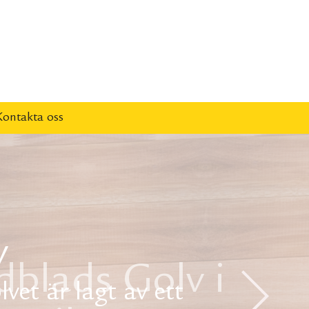
Kontakta oss
v
vet är lagt av ett