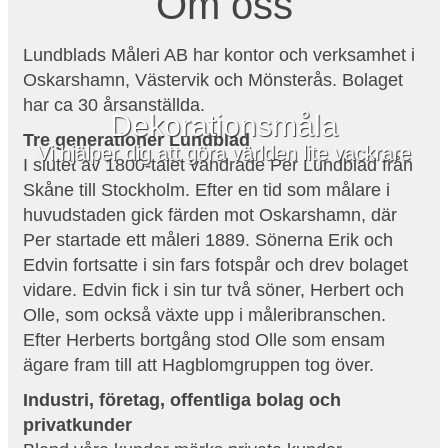
Om oss
Lundblads Måleri AB har kontor och verksamhet i
Oskarshamn, Västervik och Mönsterås. Bolaget
har ca 30 årsanställda.
Dekorationsmåla
Tre generationer Lundblad
Vi hjälper dig att göra världen lite vackrare
I slutet av 1800-talet vandrade Per Lundblad från
Skåne till Stockholm. Efter en tid som målare i
huvudstaden gick färden mot Oskarshamn, där
Per startade ett måleri 1889. Sönerna Erik och
Edvin fortsatte i sin fars fotspår och drev bolaget
vidare. Edvin fick i sin tur två söner, Herbert och
Olle, som också växte upp i måleribranschen.
Efter Herberts bortgång stod Olle som ensam
ägare fram till att Hagblomgruppen tog över.
Industri, företag, offentliga bolag och
privatkunder