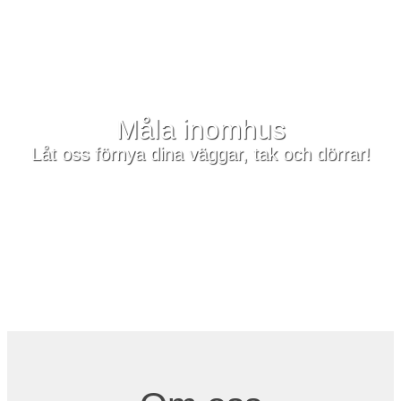
Måla inomhus
Låt oss förnya dina väggar, tak och dörrar!