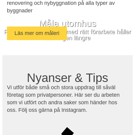
renovering och nybyggnation på alla typer av
byggnader
Måla utomhus
Fasader eller altaner – med rätt förarbete håller
Läs mer om måleri
målningen längre
Nyanser & Tips
Vi utför både små och stora uppdrag till såväl
företag som privatpersoner. Här ser du arbeten
som vi utfört och andra saker som händer hos
oss. Följ oss gärna på Instagram.