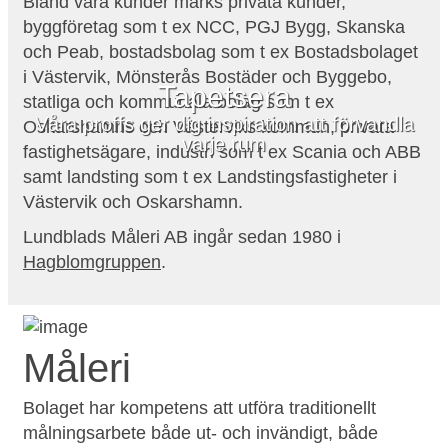
Bland våra kunder märks privata kunder,
byggföretag som t ex NCC, PGJ Bygg, Skanska
och Peab, bostadsbolag som t ex Bostadsbolaget
i Västervik, Mönsterås Bostäder och Byggebo,
Tapetsera
statliga och kommunala bolag som t ex
Våra proffs ger dig inspiration att förvandla
Oskarshamns och Västerviks kommun, privata
varje rum
fastighetsägare, industri som t ex Scania och ABB
samt landsting som t ex Landstingsfastigheter i
Västervik och Oskarshamn.
Lundblads Måleri AB ingår sedan 1980 i
Hagblomgruppen
.
Måleri
Bolaget har kompetens att utföra traditionellt
målningsarbete både ut- och invändigt, både