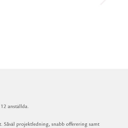
per dig att göra världen
ckrare
 12 anställda.
et. Såväl projektledning, snabb offerering samt