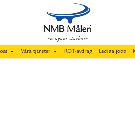
oss
Våra tjänster
ROT-avdrag
Lediga jobb
Dek