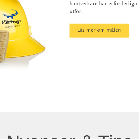
hantverkare har erforderliga
utför.
Läs mer om måleri