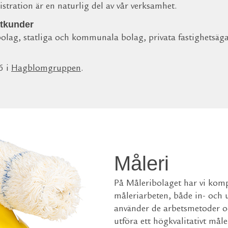
tration är en naturlig del av vår verksamhet.
atkunder
lag, statliga och kommunala bolag, privata fastighetsägar
6 i
Hagblomgruppen
.
Måleri
På Måleribolaget har vi kom
måleriarbeten, både in- och u
använder de arbetsmetoder oc
utföra ett högkvalitativt må