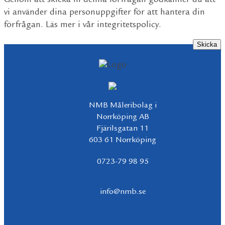
Genom att skicka in denna förfrågan godkänner du att
vi använder dina personuppgifter för att hantera din
förfrågan. Läs mer i vår
integritetspolicy
.
NMB Måleribolag i
Norrköping AB
Fjärilsgatan 11
603 61 Norrköping
0723-79 98 95
info@nmb.se